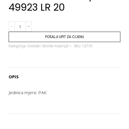
49923 LR 20
POŠALJI UPIT ZA CIJENU
Kategorija:
Uredski i školski materijal
SKU:
12779
OPIS
Jedinica mjere: PAK