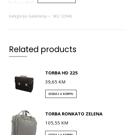
Kategorija:
Galanterija
SKU:
32948
Related products
TORBA HD 225
39,65
KM
DODAJ U KORPU
TORBA RONKATO ZELENA
105,55
KM
DODAJ U KORPU