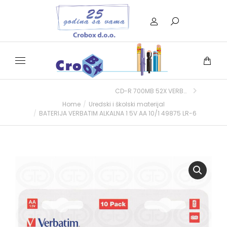
CD-R 700MB 52X VERBATIM EXTRA PRO. SPINDLE 100/1
Home
Uredski i školski materijal
You are here:
BATERIJA VERBATIM ALKALNA 1 5V AA 10/1 49875 LR-6