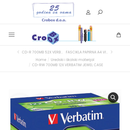
CD-R 700MB 52X VERBATIM EXTRA PRO. SLIM CASE 10/1
FASCIKLA PAPIRNA A4 VIP NARANČASTA GTG
Home
Uredski i školski materijal
You are here:
CD-RW 700MB 12X VERBATIM JEWEL CASE