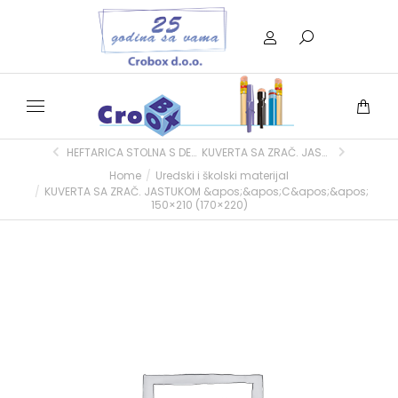
HEFTARICA STOLNA S DEKLAMERICOM 5502 CRVENA LEITZ
KUVERTA SA ZRAČ. JASTUKOM ''H'' 270×360 (290×370)
Home
Uredski i školski materijal
You are here:
KUVERTA SA ZRAČ. JASTUKOM &apos;&apos;C&apos;&apos;
150×210 (170×220)