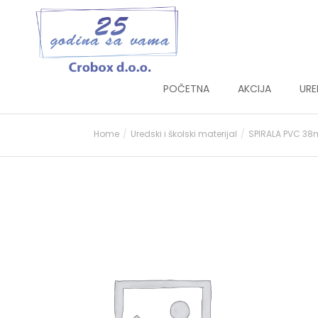
POČETNA
AKCIJA
URE
Home
Uredski i školski materijal
SPIRALA PVC 3
You are here: