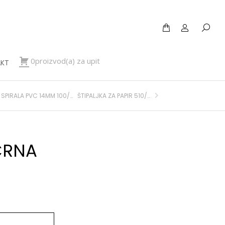
0proizvod(a) za upit
KT
SPIRALA PVC 14MM 100/1 BIJELA FORNAX
ŠTIPALJKA ZA PAPIR 510/3 25MM
CRNA