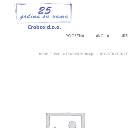
POČETNA
AKCIJA
URE
Home
Uredski i školski materijal
REGISTRATOR FO
You are here: