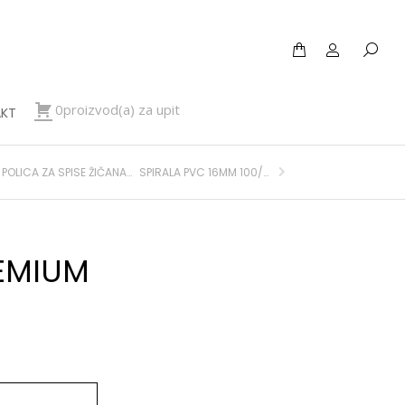
0proizvod(a) za upit
KT
POLICA ZA SPISE ŽIČANA 3/1 TRODJELNA CRNA FORNAX
SPIRALA PVC 16MM 100/1 BIJELA FORNAX
EMIUM