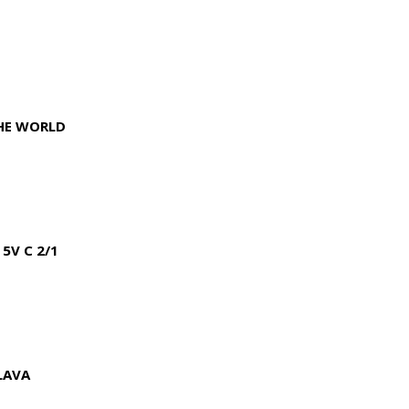
THE WORLD
5V C 2/1
LAVA