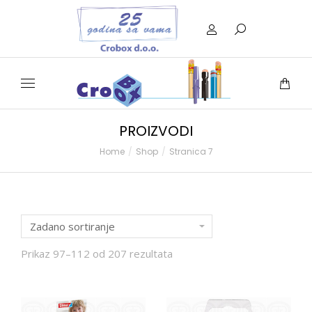
PROIZVODI
Home
Shop
Stranica 7
You are here:
Prikaz 97–112 od 207 rezultata